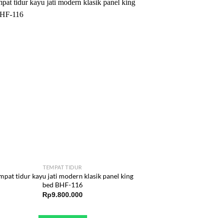
TEMPAT TIDUR
mpat tidur kayu jati modern klasik panel king
bed BHF-116
Rp
9.800.000