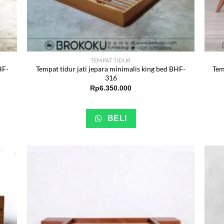
TEMPAT TIDUR
HF-
Tempat tidur jati jepara minimalis king bed BHF-
Tem
316
Rp
6.350.000
BELI