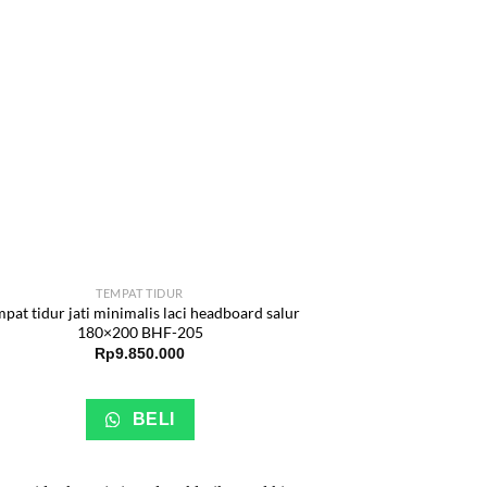
TEMPAT TIDUR
pat tidur jati minimalis laci headboard salur
180×200 BHF-205
Rp
9.850.000
BELI