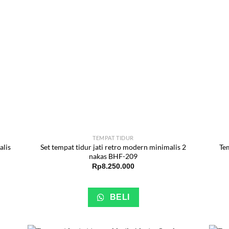
TEMPAT TIDUR
alis
Set tempat tidur jati retro modern minimalis 2
Tem
nakas BHF-209
Rp
8.250.000
BELI