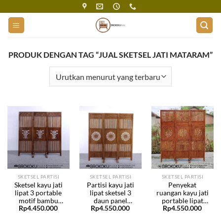
Skip
to
content
PRODUK DENGAN TAG “JUAL SKETSEL JATI MATARAM”
SKETSEL PARTISI
SKETSEL PARTISI
SKETSEL PARTISI
Sketsel kayu jati
Partisi kayu jati
Penyekat
lipat 3 portable
lipat sketsel 3
ruangan kayu jati
motif bambu
daun panel
portable lipat
Rp
4.450.000
Rp
4.550.000
Rp
4.550.000
BHF-149
bundar BHF-148
panel bulat BHF-
147