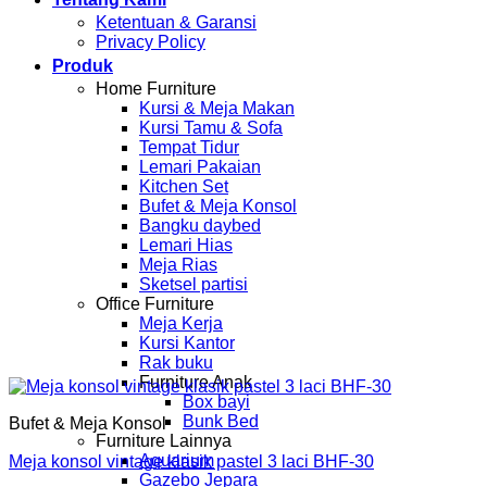
Ketentuan & Garansi
Privacy Policy
Produk
Home Furniture
Kursi & Meja Makan
Kursi Tamu & Sofa
Tempat Tidur
Lemari Pakaian
Kitchen Set
Bufet & Meja Konsol
Bangku daybed
Lemari Hias
Meja Rias
Sketsel partisi
Office Furniture
Meja Kerja
Kursi Kantor
Rak buku
Furniture Anak
Box bayi
Bunk Bed
Bufet & Meja Konsol
Furniture Lainnya
Aquarium
Meja konsol vintage klasik pastel 3 laci BHF-30
Gazebo Jepara