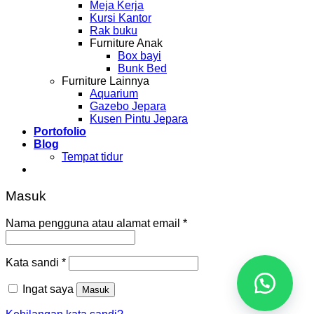
Meja Kerja
Kursi Kantor
Rak buku
Furniture Anak
Box bayi
Bunk Bed
Furniture Lainnya
Aquarium
Gazebo Jepara
Kusen Pintu Jepara
Portofolio
Blog
Tempat tidur
Masuk
Nama pengguna atau alamat email
*
Kata sandi
*
Ingat saya
Masuk