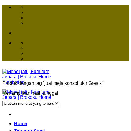
Skip
to
content
Produk dengan tag “jual meja konsol ukir Gresik”
Menampilkan hasil tunggal
Home
Tentang Kami