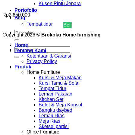
Kusen Pintu Jepara
Portofolio
Rp
2.650.000
Blog
Tempat tidur
Beli
Pencarian
Copyright 2026 ©
Brokoku Home furnishing
untuk:
Home
Pencarian
Tentang Kami
untuk:
Ketentuan & Garansi
Privacy Policy
Produk
Home Furniture
Kursi & Meja Makan
Kursi Tamu & Sofa
Tempat Tidur
Lemari Pakaian
Kitchen Set
Bufet & Meja Konsol
Bangku daybed
Lemari Hias
Meja Rias
Sketsel partisi
Office Furniture