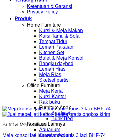
Ketentuan & Garansi
Privacy Policy
Produk
Home Furniture
Kursi & Meja Makan
Kursi Tamu & Sofa
Tempat Tidur
Lemari Pakaian
Kitchen Set
Bufet & Meja Konsol
Bangku daybed
Lemari Hias
Meja Rias
Sketsel partisi
Office Furniture
Meja Kerja
Kursi Kantor
Rak buku
Furniture Anak
Box bayi
Bunk Bed
Furniture Lainnya
Bufet & Meja Konsol
Aquarium
Gazebo Jepara
Meja konsol jati jepara antik louis 3 laci BHF-74