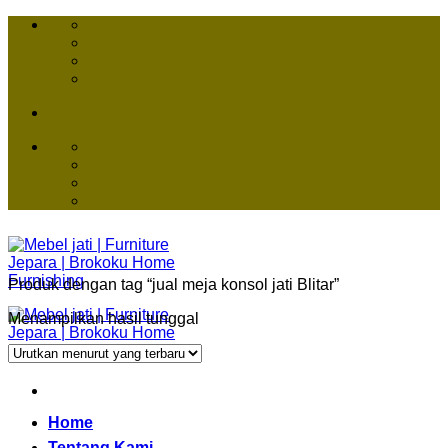
Skip
to
content
Produk dengan tag “jual meja konsol jati Blitar”
Menampilkan hasil tunggal
Home
Tentang Kami