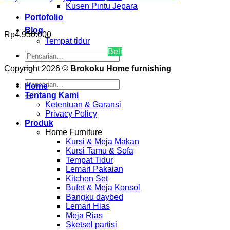
Kusen Pintu Jepara
Portofolio
Blog
Rp
4.950.000
Tempat tidur
Beli
Pencarian
untuk:
Copyright 2026 ©
Brokoku Home furnishing
Pencarian
Home
untuk:
Tentang Kami
Ketentuan & Garansi
Privacy Policy
Produk
Home Furniture
Kursi & Meja Makan
Kursi Tamu & Sofa
Tempat Tidur
Lemari Pakaian
Kitchen Set
Bufet & Meja Konsol
Bangku daybed
Lemari Hias
Meja Rias
Sketsel partisi