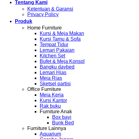
Tentang Kami
Ketentuan & Garansi
Privacy Policy
Produk
Home Furniture
Kursi & Meja Makan
Kursi Tamu & Sofa
Tempat Tidur
Lemari Pakaian
Kitchen Set
Bufet & Meja Konsol
Bangku daybed
Lemari Hias
Meja Rias
Sketsel partisi
Office Furniture
Meja Kerja
Kursi Kantor
Rak buku
Furniture Anak
Box bayi
Bunk Bed
Furniture Lainnya
Aquarium