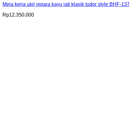
Meja kerja ukir jepara kayu jati klasik tudor style BHF-137
Rp
12.350.000