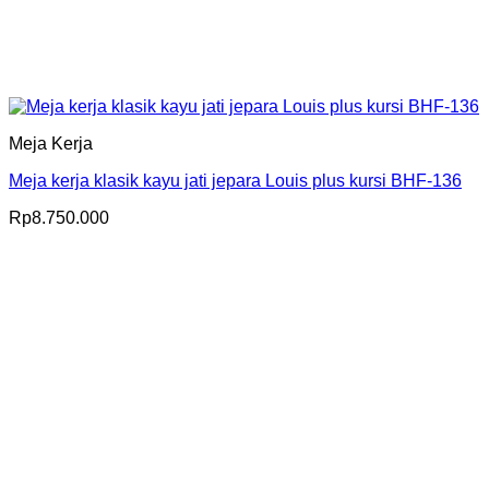
Meja Kerja
Meja kerja klasik kayu jati jepara Louis plus kursi BHF-136
Rp
8.750.000