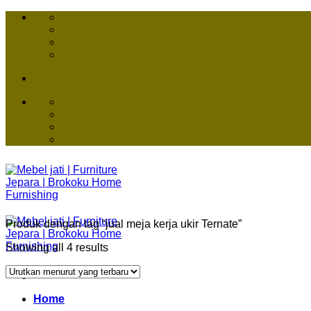
Skip
to
content
Produk dengan tag “jual meja kerja ukir Ternate”
Showing all 4 results
Home