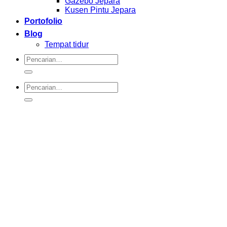
Gazebo Jepara
Kusen Pintu Jepara
Portofolio
Blog
Tempat tidur
Pencarian
untuk:
Pencarian
untuk: