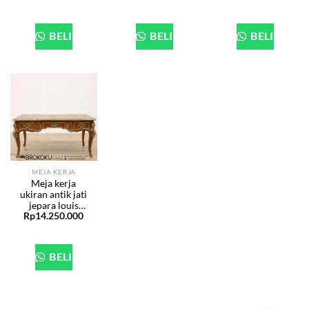
BELI
BELI
BELI
MEJA KERJA
Meja kerja
ukiran antik jati
jepara louis
Rp
14.250.000
mewah BHF-81
BELI