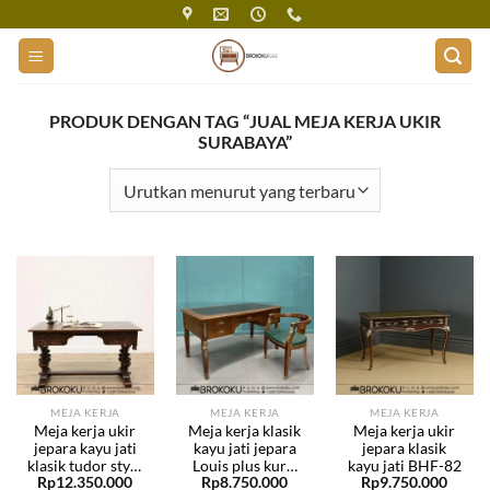
Skip
to
content
PRODUK DENGAN TAG “JUAL MEJA KERJA UKIR
SURABAYA”
MEJA KERJA
MEJA KERJA
MEJA KERJA
Meja kerja ukir
Meja kerja klasik
Meja kerja ukir
jepara kayu jati
kayu jati jepara
jepara klasik
klasik tudor style
Louis plus kursi
kayu jati BHF-82
Rp
12.350.000
Rp
8.750.000
Rp
9.750.000
BHF-137
BHF-136