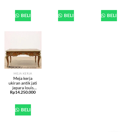
BELI
BELI
BELI
MEJA KERJA
Meja kerja
ukiran antik jati
jepara louis
Rp
14.250.000
mewah BHF-81
BELI