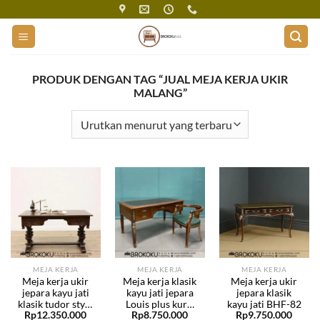
Skip
to
content
PRODUK DENGAN TAG “JUAL MEJA KERJA UKIR
MALANG”
MEJA KERJA
MEJA KERJA
MEJA KERJA
Meja kerja ukir
Meja kerja klasik
Meja kerja ukir
jepara kayu jati
kayu jati jepara
jepara klasik
klasik tudor style
Louis plus kursi
kayu jati BHF-82
Rp
12.350.000
Rp
8.750.000
Rp
9.750.000
BHF-137
BHF-136