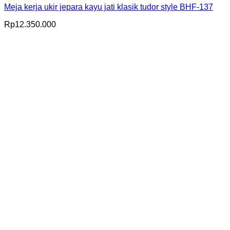
Meja kerja ukir jepara kayu jati klasik tudor style BHF-137
Rp
12.350.000