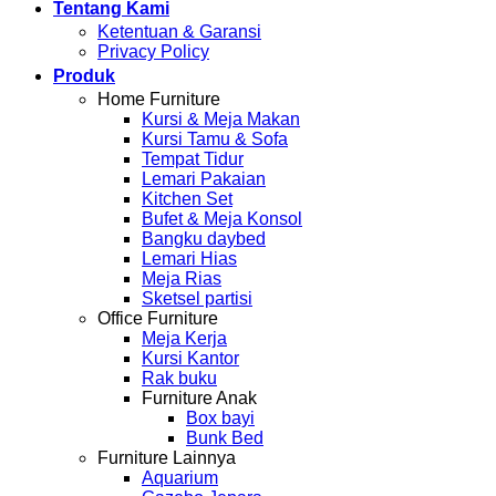
Tentang Kami
Ketentuan & Garansi
Privacy Policy
Produk
Home Furniture
Kursi & Meja Makan
Kursi Tamu & Sofa
Tempat Tidur
Lemari Pakaian
Kitchen Set
Bufet & Meja Konsol
Bangku daybed
Lemari Hias
Meja Rias
Sketsel partisi
Office Furniture
Meja Kerja
Kursi Kantor
Rak buku
Furniture Anak
Box bayi
Bunk Bed
Furniture Lainnya
Aquarium