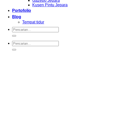
Gazebo Jepara
Kusen Pintu Jepara
Portofolio
Blog
Tempat tidur
Pencarian
untuk:
Pencarian
untuk: