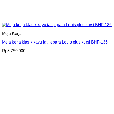
Meja Kerja
Meja kerja klasik kayu jati jepara Louis plus kursi BHF-136
Rp
8.750.000