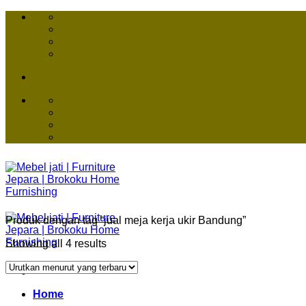
Skip
to
content
Produk dengan tag “jual meja kerja ukir Bandung”
Showing all 4 results
Home