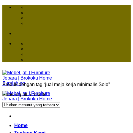
Skip
to
content
Produk dengan tag “jual meja kerja minimalis Solo”
Showing all 5 results
Home
Tentang Kami