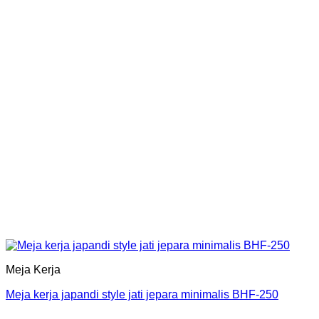
Meja Kerja
Meja kerja japandi style jati jepara minimalis BHF-250