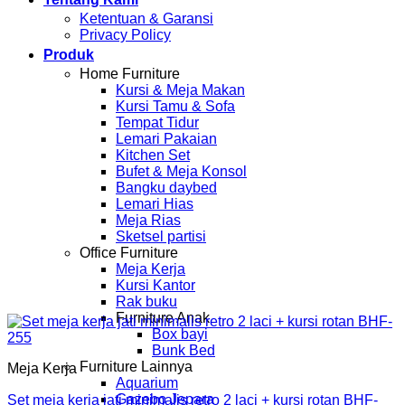
Ketentuan & Garansi
Privacy Policy
Produk
Home Furniture
Kursi & Meja Makan
Kursi Tamu & Sofa
Tempat Tidur
Lemari Pakaian
Kitchen Set
Bufet & Meja Konsol
Bangku daybed
Lemari Hias
Meja Rias
Sketsel partisi
Office Furniture
Meja Kerja
Kursi Kantor
Rak buku
Furniture Anak
Box bayi
Bunk Bed
Furniture Lainnya
Meja Kerja
Aquarium
Gazebo Jepara
Set meja kerja jati minimalis retro 2 laci + kursi rotan BHF-