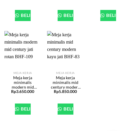
255
BHF-253
BELI
BELI
BELI
MEJA KERJA
MEJA KERJA
Meja kerja
Meja kerja
minimalis
minimalis mid
modern mid
century modern
Rp
3.650.000
Rp
5.850.000
century jati
kayu jati BHF-83
rotan BHF-109
BELI
BELI