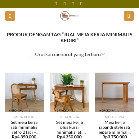
Skip
to
content
PRODUK DENGAN TAG “JUAL MEJA KERJA MINIMALIS
KEDIRI”
MEJA KERJA
MEJA KERJA
MEJA KERJA
Set meja kerja
Set meja kerja
Meja kerja
jati minimalis
plus kursi
japandi style jati
retro 2 laci +
minimalis jati
jepara minimalis
Rp
4.350.000
Rp
4.350.000
Rp
3.750.000
kursi rotan BHF-
rotan model A
BHF-250