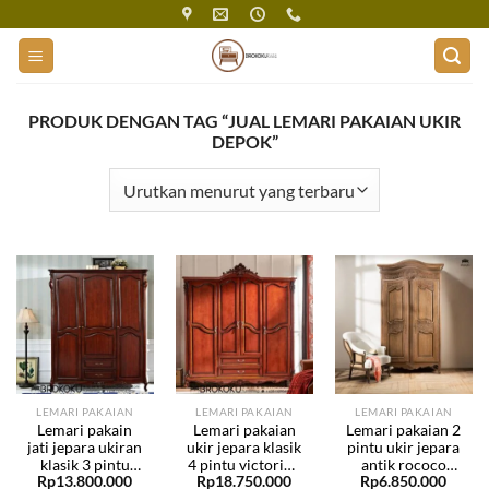
Skip
to
content
PRODUK DENGAN TAG “JUAL LEMARI PAKAIAN UKIR
DEPOK”
LEMARI PAKAIAN
LEMARI PAKAIAN
LEMARI PAKAIAN
Lemari pakain
Lemari pakaian
Lemari pakaian 2
jati jepara ukiran
ukir jepara klasik
pintu ukir jepara
klasik 3 pintu
4 pintu victorian
antik rococo
Rp
13.800.000
Rp
18.750.000
Rp
6.850.000
BHF-87
BHF-85
BHF-33