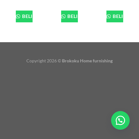
BELI
BELI
BELI
Copyright 2026 ©
Brokoku Home furnishing