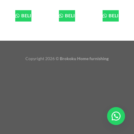
BELI
BELI
BELI
Copyright 2026 ©
Brokoku Home furnishing