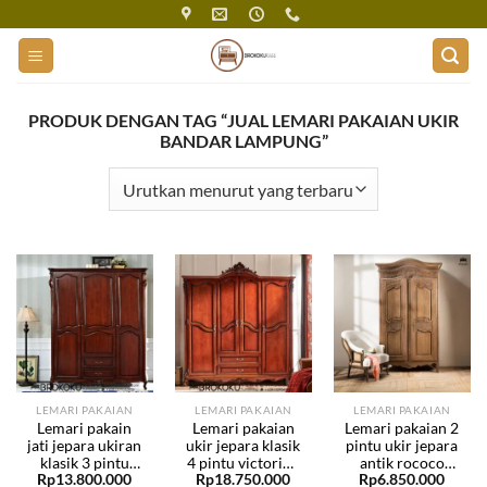
Skip
to
content
PRODUK DENGAN TAG “JUAL LEMARI PAKAIAN UKIR
BANDAR LAMPUNG”
LEMARI PAKAIAN
LEMARI PAKAIAN
LEMARI PAKAIAN
Lemari pakain
Lemari pakaian
Lemari pakaian 2
jati jepara ukiran
ukir jepara klasik
pintu ukir jepara
klasik 3 pintu
4 pintu victorian
antik rococo
Rp
13.800.000
Rp
18.750.000
Rp
6.850.000
BHF-87
BHF-85
BHF-33