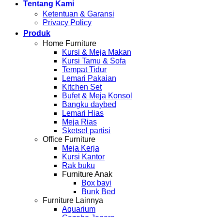
Tentang Kami
Ketentuan & Garansi
Privacy Policy
Produk
Home Furniture
Kursi & Meja Makan
Kursi Tamu & Sofa
Tempat Tidur
Lemari Pakaian
Kitchen Set
Bufet & Meja Konsol
Bangku daybed
Lemari Hias
Meja Rias
Sketsel partisi
Office Furniture
Meja Kerja
Kursi Kantor
Rak buku
Furniture Anak
Box bayi
Bunk Bed
Furniture Lainnya
Aquarium