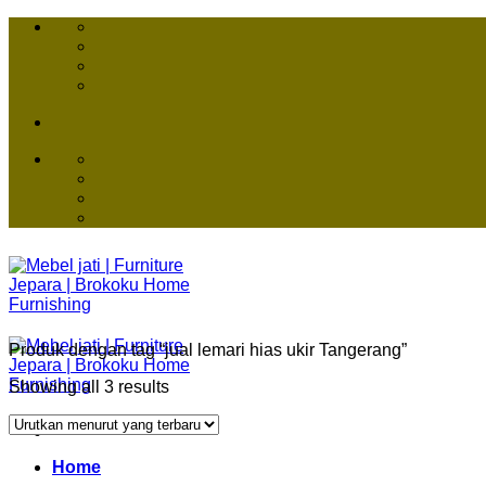
Skip
to
content
Produk dengan tag “jual lemari hias ukir Tangerang”
Showing all 3 results
Home