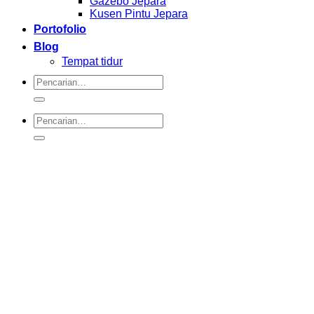
Gazebo Jepara
Kusen Pintu Jepara
Portofolio
Blog
Tempat tidur
Pencarian
untuk:
Pencarian
untuk: