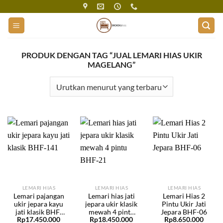
Skip
to
content
PRODUK DENGAN TAG “JUAL LEMARI HIAS UKIR
MAGELANG”
LEMARI HIAS
LEMARI HIAS
LEMARI HIAS
Lemari pajangan
Lemari hias jati
Lemari Hias 2
ukir jepara kayu
jepara ukir klasik
Pintu Ukir Jati
jati klasik BHF-
mewah 4 pintu
Jepara BHF-06
Rp
17.450.000
Rp
18.450.000
Rp
8.650.000
141
BHF-21