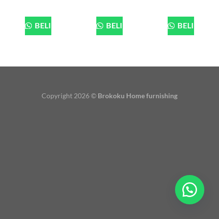
BELI
BELI
BELI
Copyright 2026 ©
Brokoku Home furnishing