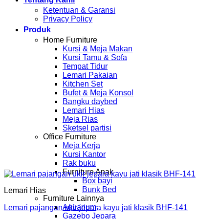
Ketentuan & Garansi
Privacy Policy
Produk
Home Furniture
Kursi & Meja Makan
Kursi Tamu & Sofa
Tempat Tidur
Lemari Pakaian
Kitchen Set
Bufet & Meja Konsol
Bangku daybed
Lemari Hias
Meja Rias
Sketsel partisi
Office Furniture
Meja Kerja
Kursi Kantor
Rak buku
Furniture Anak
Box bayi
Bunk Bed
Lemari Hias
Furniture Lainnya
Aquarium
Lemari pajangan ukir jepara kayu jati klasik BHF-141
Gazebo Jepara