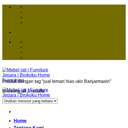
Skip
to
content
Produk dengan tag “jual lemari hias ukir Banjarmasin”
Showing all 3 results
Home
Tentang Kami