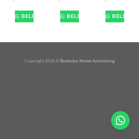
BELI
BELI
BELI
Copyright 2026 ©
Brokoku Home furnishing