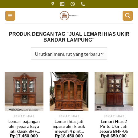
Skip
to
content
PRODUK DENGAN TAG “JUAL LEMARI HIAS UKIR
BANDAR LAMPUNG”
LEMARI HIAS
LEMARI HIAS
LEMARI HIAS
Lemari pajangan
Lemari hias jati
Lemari Hias 2
ukir jepara kayu
jepara ukir klasik
Pintu Ukir Jati
jati klasik BHF-
mewah 4 pintu
Jepara BHF-06
Rp
17.450.000
Rp
18.450.000
Rp
8.650.000
141
BHF-21