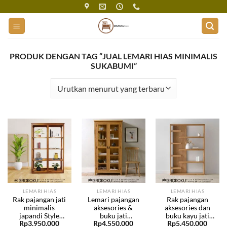
Skip
to
content
PRODUK DENGAN TAG “JUAL LEMARI HIAS MINIMALIS
SUKABUMI”
LEMARI HIAS
LEMARI HIAS
LEMARI HIAS
Rak pajangan jati
Lemari pajangan
Rak pajangan
minimalis
aksesories &
aksesories dan
japandi Style
buku jati
buku kayu jati
Rp
3.950.000
Rp
4.550.000
Rp
5.450.000
BHF-194
minimalis 2
minimalis BHF-