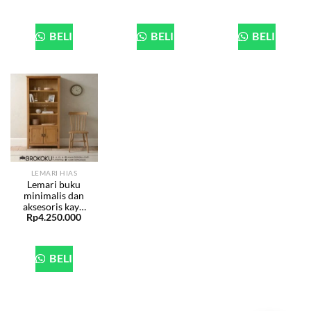
pintu BHF-157
156
BELI
BELI
BELI
LEMARI HIAS
Lemari buku
minimalis dan
aksesoris kayu
Rp
4.250.000
jati jepara BHF-
155
BELI