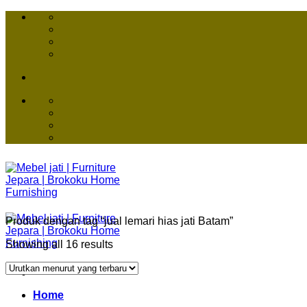
Skip
to
content
Produk dengan tag “jual lemari hias jati Batam”
Showing all 16 results
Home