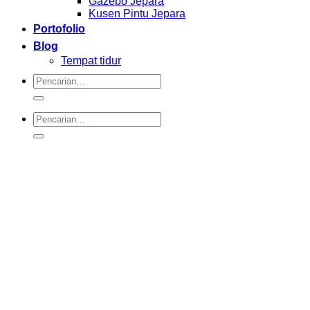
Gazebo Jepara
Kusen Pintu Jepara
Portofolio
Blog
Tempat tidur
Pencarian
untuk:
Pencarian
untuk: