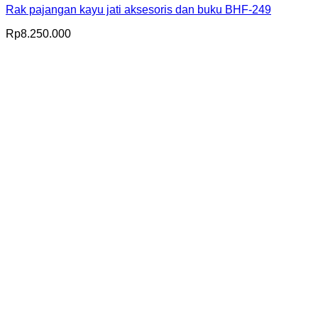
Rak pajangan kayu jati aksesoris dan buku BHF-249
Rp
8.250.000