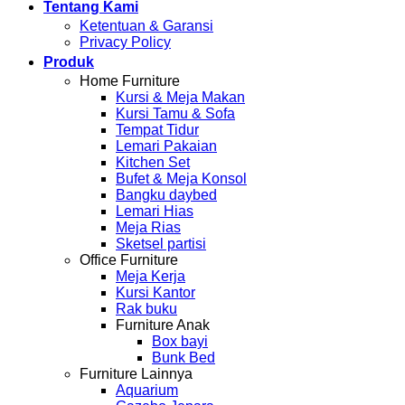
Tentang Kami
Ketentuan & Garansi
Privacy Policy
Produk
Home Furniture
Kursi & Meja Makan
Kursi Tamu & Sofa
Tempat Tidur
Lemari Pakaian
Kitchen Set
Bufet & Meja Konsol
Bangku daybed
Lemari Hias
Meja Rias
Sketsel partisi
Office Furniture
Meja Kerja
Kursi Kantor
Rak buku
Furniture Anak
Box bayi
Bunk Bed
Furniture Lainnya
Aquarium