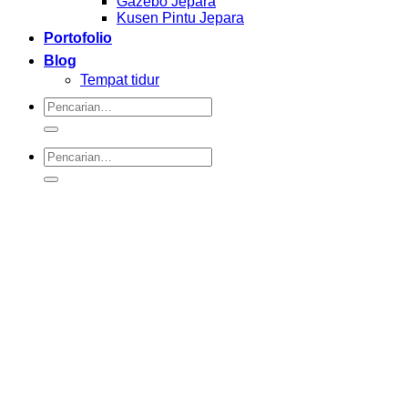
Gazebo Jepara
Kusen Pintu Jepara
Portofolio
Blog
Tempat tidur
Pencarian
untuk:
Pencarian
untuk: