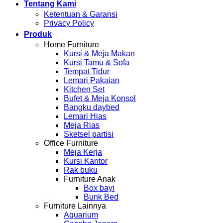
Tentang Kami
Ketentuan & Garansi
Privacy Policy
Produk
Home Furniture
Kursi & Meja Makan
Kursi Tamu & Sofa
Tempat Tidur
Lemari Pakaian
Kitchen Set
Bufet & Meja Konsol
Bangku daybed
Lemari Hias
Meja Rias
Sketsel partisi
Office Furniture
Meja Kerja
Kursi Kantor
Rak buku
Furniture Anak
Box bayi
Bunk Bed
Furniture Lainnya
Aquarium