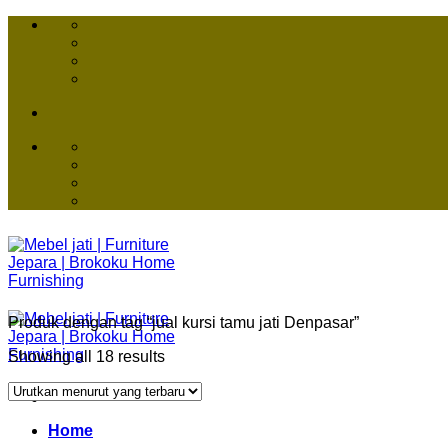
Skip
to
content
Produk dengan tag “jual kursi tamu jati Denpasar”
Showing all 18 results
Home