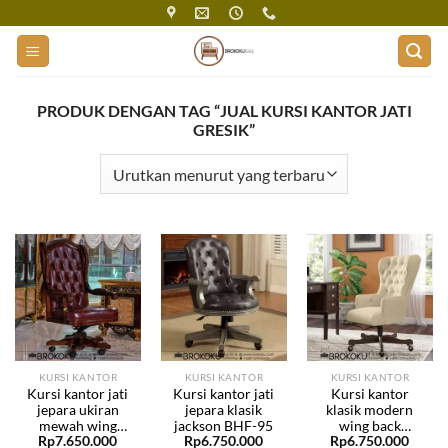
Skip
to
content
PRODUK DENGAN TAG “JUAL KURSI KANTOR JATI
GRESIK”
KURSI KANTOR
KURSI KANTOR
KURSI KANTOR
Kursi kantor jati
Kursi kantor jati
Kursi kantor
jepara ukiran
jepara klasik
klasik modern
mewah wing
jackson BHF-95
wing back
Rp
7.650.000
Rp
6.750.000
Rp
6.750.000
back klasik BHF-
kerangka jati