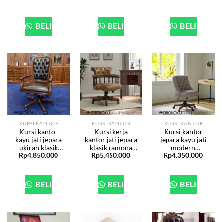
96
BHF-93
BELI
BELI
BELI
KURSI KANTOR
KURSI KANTOR
KURSI KANTOR
Kursi kantor
Kursi kerja
Kursi kantor
kayu jati jepara
kantor jati jepara
jepara kayu jati
ukiran klasik
klasik ramona
modern
Rp
4.850.000
Rp
5.450.000
Rp
4.350.000
louis BHF-92
BHF-91
minimalis BHF-
90
BELI
BELI
BELI