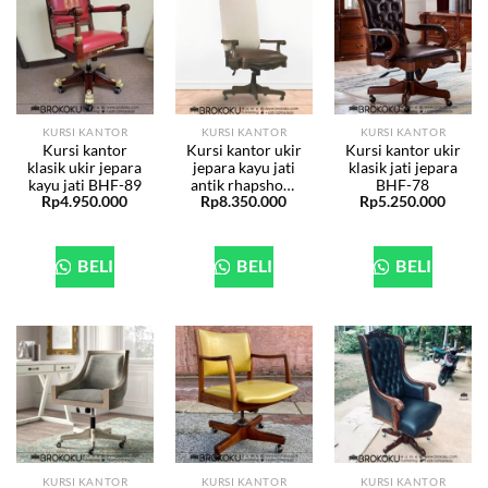
KURSI KANTOR
KURSI KANTOR
KURSI KANTOR
Kursi kantor
Kursi kantor ukir
Kursi kantor ukir
klasik ukir jepara
jepara kayu jati
klasik jati jepara
kayu jati BHF-89
antik rhapshodi
BHF-78
Rp
4.950.000
Rp
8.350.000
Rp
5.250.000
BHF-79
BELI
BELI
BELI
KURSI KANTOR
KURSI KANTOR
KURSI KANTOR