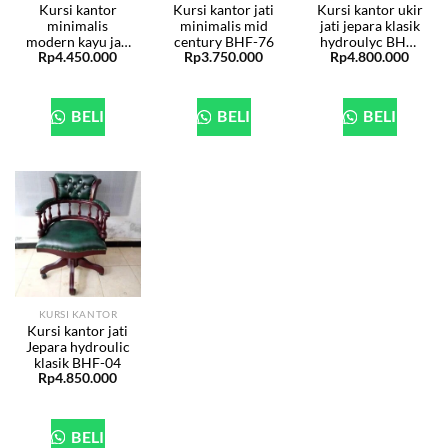
Kursi kantor
Kursi kantor jati
Kursi kantor ukir
minimalis
minimalis mid
jati jepara klasik
modern kayu jati
century BHF-76
hydroulyc BHF-
Rp
4.450.000
Rp
3.750.000
Rp
4.800.000
BHF-77
46
BELI
BELI
BELI
KURSI KANTOR
Kursi kantor jati
Jepara hydroulic
klasik BHF-04
Rp
4.850.000
BELI