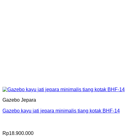
Gazebo Jepara
Gazebo kayu jati jepara minimalis tiang kotak BHF-14
Rp
18.900.000