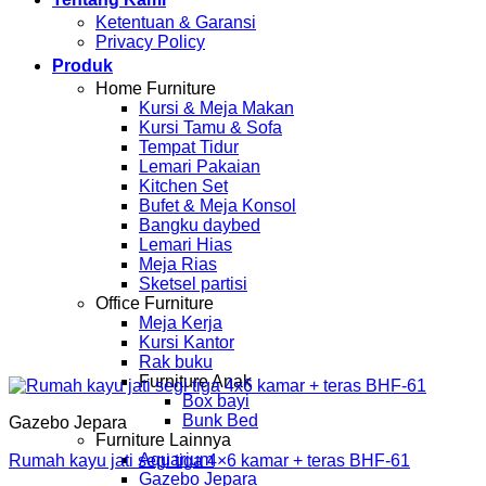
Ketentuan & Garansi
Privacy Policy
Produk
Home Furniture
Kursi & Meja Makan
Kursi Tamu & Sofa
Tempat Tidur
Lemari Pakaian
Kitchen Set
Bufet & Meja Konsol
Bangku daybed
Lemari Hias
Meja Rias
Sketsel partisi
Office Furniture
Meja Kerja
Kursi Kantor
Rak buku
Furniture Anak
Box bayi
Bunk Bed
Gazebo Jepara
Furniture Lainnya
Aquarium
Rumah kayu jati segi tiga 4×6 kamar + teras BHF-61
Gazebo Jepara