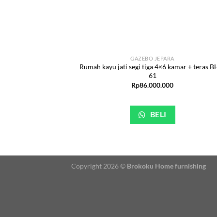
GAZEBO JEPARA
Rumah kayu jati segi tiga 4×6 kamar + teras B
61
Rp
86.000.000
BELI
Copyright 2026 ©
Brokoku Home furnishing