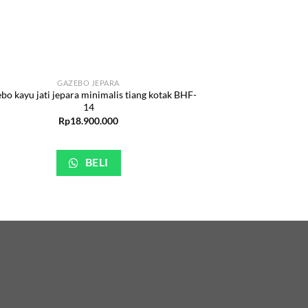
GAZEBO JEPARA
bo kayu jati jepara minimalis tiang kotak BHF-
14
Rp
18.900.000
BELI