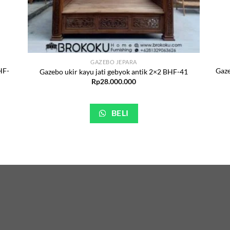
GAZEBO JEPARA
HF-
Gaze
Gazebo ukir kayu jati gebyok antik 2×2 BHF-41
Rp
28.000.000
BELI