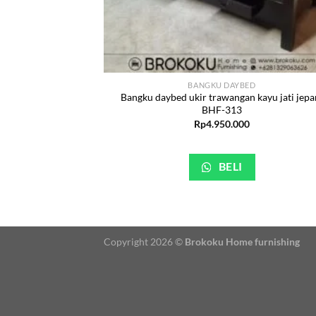
BANGKU DAYBED
Bangku daybed ukir trawangan kayu jati jepa
BHF-313
Rp
4.950.000
BELI
Copyright 2026 ©
Brokoku Home furnishing