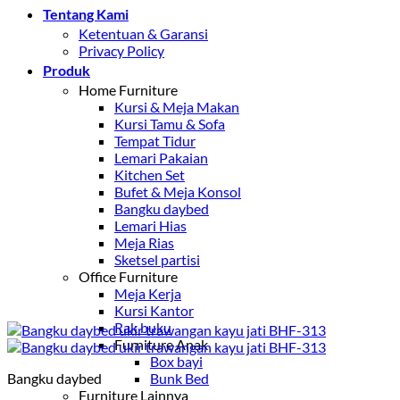
Tentang Kami
Ketentuan & Garansi
Privacy Policy
Produk
Home Furniture
Kursi & Meja Makan
Kursi Tamu & Sofa
Tempat Tidur
Lemari Pakaian
Kitchen Set
Bufet & Meja Konsol
Bangku daybed
Lemari Hias
Meja Rias
Sketsel partisi
Office Furniture
Meja Kerja
Kursi Kantor
Rak buku
Furniture Anak
Box bayi
Bangku daybed
Bunk Bed
Furniture Lainnya