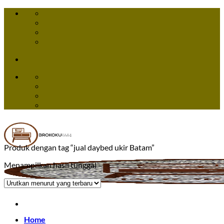
Skip
to
content
Produk dengan tag “jual daybed ukir Batam”
Menampilkan hasil tunggal
Home