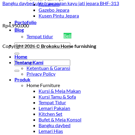
Bangku daybed ukir trawangan kayu jati jepara BHF-313
Aquarium
Gazebo Jepara
Kusen Pintu Jepara
Portofolio
Rp
4.950.000
Blog
Beli
Tempat tidur
Pencarian
Copyright 2026 ©
Brokoku Home furnishing
untuk:
Home
Pencarian
Tentang Kami
untuk:
Ketentuan & Garansi
Privacy Policy
Produk
Home Furniture
Kursi & Meja Makan
Kursi Tamu & Sofa
Tempat Tidur
Lemari Pakaian
Kitchen Set
Bufet & Meja Konsol
Bangku daybed
Lemari Hias