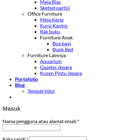
Meja Rias
Sketsel partisi
Office Furniture
Meja Kerja
Kursi Kantor
Rak buku
Furniture Anak
Box bayi
Bunk Bed
Furniture Lainnya
Aquarium
Gazebo Jepara
Kusen Pintu Jepara
Portofolio
Blog
Tempat tidur
Masuk
Nama pengguna atau alamat email
*
Kata sandi
*