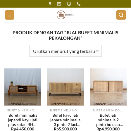
Skip
to
content
PRODUK DENGAN TAG “JUAL BUFET MINIMALIS
PEKALONGAN”
BUFET & MEJA KONSOL
BUFET & MEJA KONSOL
BUFET & MEJA KONSOL
Bufet minimalis
Bufet kayu jati
Bufet jati
japandi kayu jati
jepara minimalis
minimalis 2
plus rotan BHF-
3 pintu 2 laci
pintu bukaan
Rp
4.450.000
Rp
5.500.000
Rp
4.950.000
303
BHF-302
sliding BHF-301