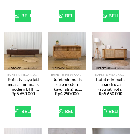
BELI
BELI
BELI
BUFET & MEJA KONSOL
BUFET & MEJA KONSOL
BUFET & MEJA KONSOL
Bufet tv kayu jati
Bufet minimalis
Bufet minimalis
jepara minimalis
retro modern
japandi oval
modern BHF-
kayu jati 2 laci
kayu jati rotan
Rp
5.650.000
Rp
4.250.000
Rp
5.650.000
300
BHF-296
BHF-294
BELI
BELI
BELI