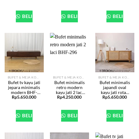
BELI
BELI
BELI
BUFET & MEJA KONSOL
BUFET & MEJA KONSOL
BUFET & MEJA KONSOL
Bufet tv kayu jati
Bufet minimalis
Bufet minimalis
jepara minimalis
retro modern
japandi oval
modern BHF-
kayu jati 2 laci
kayu jati rotan
Rp
5.650.000
Rp
4.250.000
Rp
5.650.000
300
BHF-296
BHF-294
BELI
BELI
BELI