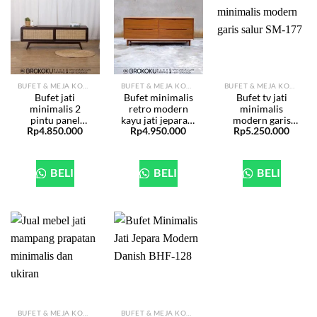
BUFET & MEJA KONSOL
BUFET & MEJA KONSOL
BUFET & MEJA KONSOL
Bufet jati
Bufet minimalis
Bufet tv jati
minimalis 2
retro modern
minimalis
pintu panel
kayu jati jepara 4
modern garis
Rp
4.850.000
Rp
4.950.000
Rp
5.250.000
rotan geser BHF-
laci BHF-225
salur SM-177
289
BELI
BELI
BELI
BUFET & MEJA KONSOL
BUFET & MEJA KONSOL