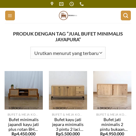
Skip
to
content
PRODUK DENGAN TAG “JUAL BUFET MINIMALIS
JAYAPURA”
BUFET & MEJA KONSOL
BUFET & MEJA KONSOL
BUFET & MEJA KONSOL
Bufet minimalis
Bufet kayu jati
Bufet jati
japandi kayu jati
jepara minimalis
minimalis 2
plus rotan BHF-
3 pintu 2 laci
pintu bukaan
Rp
4.450.000
Rp
5.500.000
Rp
4.950.000
303
BHF-302
sliding BHF-301