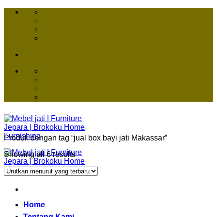
Skip
to
content
Produk dengan tag “jual box bayi jati Makassar”
Showing all 6 results
Home
Tentang Kami