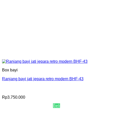
Box bayi
Ranjang bayi jati jepara retro modern BHF-43
Rp
3.750.000
Beli