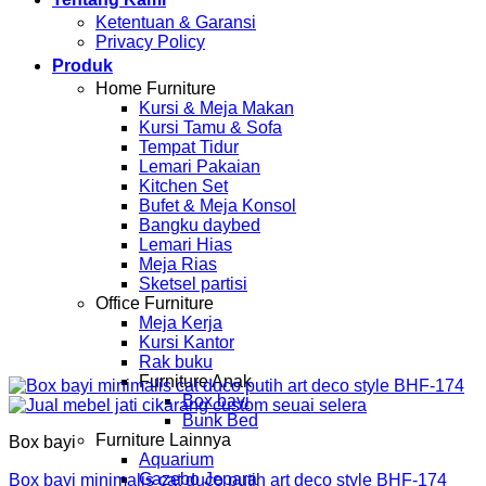
Ketentuan & Garansi
Privacy Policy
Produk
Home Furniture
Kursi & Meja Makan
Kursi Tamu & Sofa
Tempat Tidur
Lemari Pakaian
Kitchen Set
Bufet & Meja Konsol
Bangku daybed
Lemari Hias
Meja Rias
Sketsel partisi
Office Furniture
Meja Kerja
Kursi Kantor
Rak buku
Furniture Anak
Box bayi
Bunk Bed
Furniture Lainnya
Box bayi
Aquarium
Gazebo Jepara
Box bayi minimalis cat duco putih art deco style BHF-174