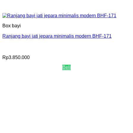
Box bayi
Ranjang bayi jati jepara minimalis modern BHF-171
Rp
3.850.000
Beli